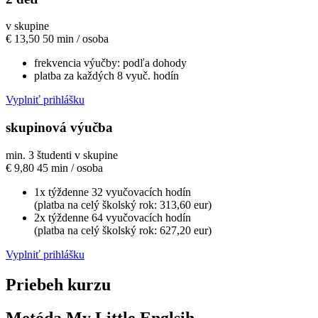
v skupine
€
13,50
50 min / osoba
frekvencia výučby: podľa dohody
platba za každých 8 vyuč. hodín
Vyplniť prihlášku
skupinová výučba
min. 3 študenti v skupine
€
9,80
45 min / osoba
1x týždenne 32 vyučovacích hodín
(platba na celý školský rok: 313,60 eur)
2x týždenne 64 vyučovacích hodín
(platba na celý školský rok: 627,20 eur)
Vyplniť prihlášku
Priebeh kurzu
Metóda My Little Englsih