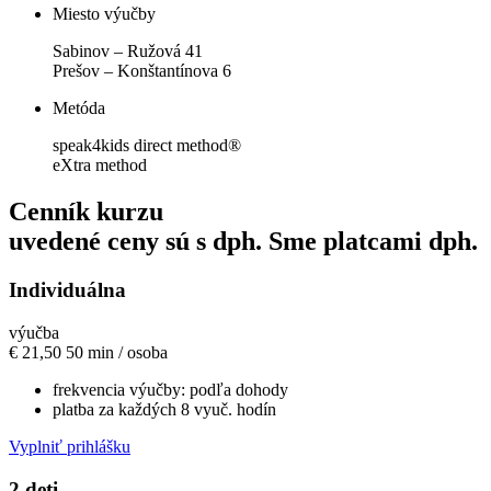
Miesto výučby
Sabinov – Ružová 41
Prešov – Konštantínova 6
Metóda
speak4kids direct method®
eXtra method
Cenník kurzu
uvedené ceny sú s dph. Sme platcami dph.
Individuálna
výučba
€
21,50
50 min / osoba
frekvencia výučby: podľa dohody
platba za každých 8 vyuč. hodín
Vyplniť prihlášku
2 deti