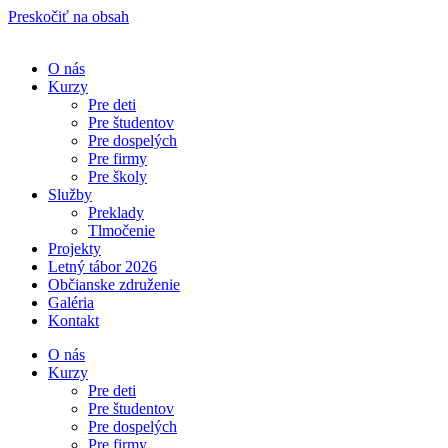
Preskočiť na obsah
O nás
Kurzy
Pre deti
Pre študentov
Pre dospelých
Pre firmy
Pre školy
Služby
Preklady
Tlmočenie
Projekty
Letný tábor 2026
Občianske združenie
Galéria
Kontakt
O nás
Kurzy
Pre deti
Pre študentov
Pre dospelých
Pre firmy