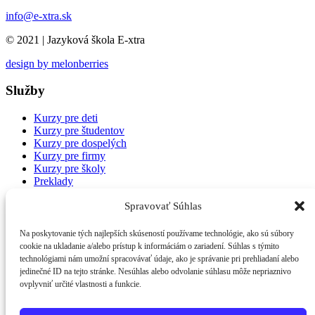
info@e-xtra.sk
© 2021 | Jazyková škola E-xtra
design by melonberries
Služby
Kurzy pre deti
Kurzy pre študentov
Kurzy pre dospelých
Kurzy pre firmy
Kurzy pre školy
Preklady
Tlmočenie
Spravovať Súhlas
Informácie
Na poskytovanie tých najlepších skúseností používame technológie, ako sú súbory
cookie na ukladanie a/alebo prístup k informáciám o zariadení. Súhlas s týmito
Jazyková škola
technológiami nám umožní spracovávať údaje, ako je správanie pri prehliadaní alebo
Ponuka práce
jedinečné ID na tejto stránke. Nesúhlas alebo odvolanie súhlasu môže nepriaznivo
Projekty
ovplyvniť určité vlastnosti a funkcie.
Občianské združenie
Kontaktujte nás
Obchodné podmienky