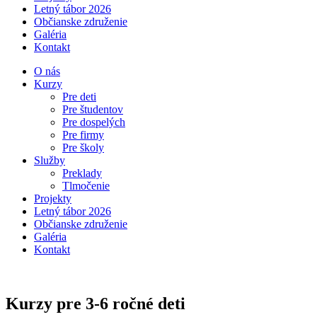
Letný tábor 2026
Občianske združenie
Galéria
Kontakt
O nás
Kurzy
Pre deti
Pre študentov
Pre dospelých
Pre firmy
Pre školy
Služby
Preklady
Tlmočenie
Projekty
Letný tábor 2026
Občianske združenie
Galéria
Kontakt
Kurzy pre 3-6 ročné deti