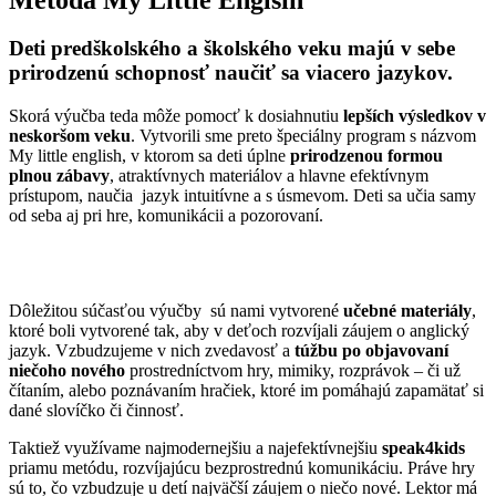
Deti predškolského a školského veku majú v sebe
prirodzenú schopnosť naučiť sa viacero jazykov.
Skorá výučba teda môže pomocť k dosiahnutiu
lepších výsledkov v
neskoršom veku
. Vytvorili sme preto špeciálny program s názvom
My little english, v ktorom sa deti úplne
prirodzenou formou
plnou zábavy
, atraktívnych materiálov a hlavne efektívnym
prístupom, naučia jazyk intuitívne a s úsmevom. Deti sa učia samy
od seba aj pri hre, komunikácii a pozorovaní.
Dôležitou súčasťou výučby sú nami vytvorené
učebné materiály
,
ktoré boli vytvorené tak, aby v deťoch rozvíjali záujem o anglický
jazyk. Vzbudzujeme v nich zvedavosť a
túžbu po objavovaní
niečoho nového
prostredníctvom hry, mimiky, rozprávok – či už
čítaním, alebo poznávaním hračiek, ktoré im pomáhajú zapamätať si
dané slovíčko či činnosť.
Taktiež využívame najmodernejšiu a najefektívnejšiu
speak4kids
priamu metódu, rozvíjajúcu bezprostrednú komunikáciu. Práve hry
sú to, čo vzbudzuje u detí najväčší záujem o niečo nové. Lektor má