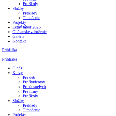
Pre školy
Služby
Preklady
Tlmočenie
Projekty
Letný tábor 2026
Občianske združenie
Galéria
Kontakt
Prihláška
Prihláška
O nás
Kurzy
Pre deti
Pre študentov
Pre dospelých
Pre firmy
Pre školy
Služby
Preklady
Tlmočenie
Projekty