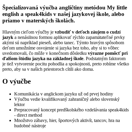
Špecializovaná výučba angličtiny metódou My little
english a speak4kids v našej jazykovej škole, alebo
priamo v materských školách.
Hlavným cieľom výučby je
vzbudiť v deťoch záujem o cudzí
jazyk
a nenásilnou formou aplikovať rýchlo zapamätateľné prvky
akými sú napríklad pieseň, alebo tanec. Týmto hravým spôsobom
deťom umožníme osvojenie si jazyka bez toho, aby si to vôbec
uvedomovali, čo môže v konečnom dôsledku
výrazne pomôcť pri
ďalšom štúdiu jazyka na základnej škole
. Podstatným faktorom
je tiež vytvorenie pocitu pohodlia a spokojnosti, preto robíme všetko
preto, aby sa v našich priestoroch cítili ako doma.
O výučbe
Komunikácia v anglickom jazyku už od prvej hodiny
Výučbu vedie kvalifikovaný zahraničný alebo slovenský
lektor
Prepracovaný koncept predškolského vzdelávania speak4kids
- direct method
Množstvo zábavy, hier, športových aktivít, tancov, hra na
hudobné nástroje