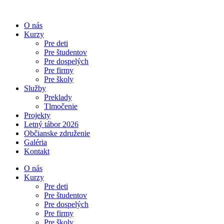
Preskočiť
na
O nás
obsah
Kurzy
Pre deti
Pre študentov
Pre dospelých
Pre firmy
Pre školy
Služby
Preklady
Tlmočenie
Projekty
Letný tábor 2026
Občianske združenie
Galéria
Kontakt
O nás
Kurzy
Pre deti
Pre študentov
Pre dospelých
Pre firmy
Pre školy