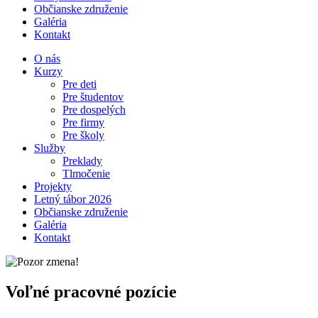
Občianske združenie
Galéria
Kontakt
O nás
Kurzy
Pre deti
Pre študentov
Pre dospelých
Pre firmy
Pre školy
Služby
Preklady
Tlmočenie
Projekty
Letný tábor 2026
Občianske združenie
Galéria
Kontakt
Voľné pracovné pozície