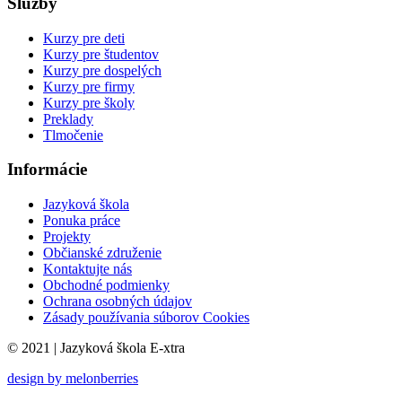
Služby
Kurzy pre deti
Kurzy pre študentov
Kurzy pre dospelých
Kurzy pre firmy
Kurzy pre školy
Preklady
Tlmočenie
Informácie
Jazyková škola
Ponuka práce
Projekty
Občianské združenie
Kontaktujte nás
Obchodné podmienky
Ochrana osobných údajov
Zásady používania súborov Cookies
© 2021 | Jazyková škola E-xtra
design by melonberries